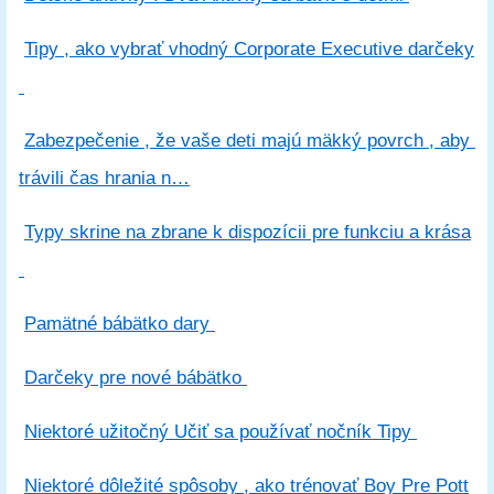
Tipy , ako vybrať vhodný Corporate Executive darčeky
Zabezpečenie , že vaše deti majú mäkký povrch , aby
trávili čas hrania n…
Typy skrine na zbrane k dispozícii pre funkciu a krása
Pamätné bábätko dary
Darčeky pre nové bábätko
Niektoré užitočný Učiť sa používať nočník Tipy
Niektoré dôležité spôsoby , ako trénovať Boy Pre Pott