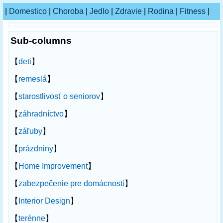
|
Domestico
|
Choroba
|
Jedlo
|
Zdravie
|
Rodina
|
Fitness
|
Sub-columns
【
deti
】
【
remeslá
】
【
starostlivosť o seniorov
】
【
záhradníctvo
】
【
záľuby
】
【
prázdniny
】
【
Home Improvement
】
【
zabezpečenie pre domácnosti
】
【
Interior Design
】
【
terénne
】