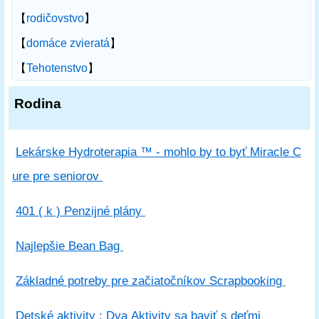
【
rodičovstvo
】
【
domáce zvieratá
】
【
Tehotenstvo
】
Rodina
Lekárske Hydroterapia ™ - mohlo by to byť Miracle C
ure pre seniorov
401 ( k ) Penzijné plány
Najlepšie Bean Bag
Základné potreby pre začiatočníkov Scrapbooking
Detské aktivity : Dva Aktivity sa baviť s deťmi